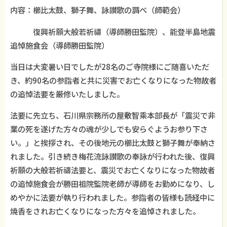
内容：櫛比太鼓、獅子舞、詠讃歌の調べ（師範会）
復興祈願大般若祈禱（導師勝田監院）、能登半島地震
追悼施食会（導師勝田監院）
当日は大変暑い日でしたが28名のご寺院様にご随喜いただ
き、約90名の参詣者と共に災害でお亡くなりになった物故者
の追悼法要を厳修いたしました。
法要に先立ち、石川県宗務所の屋敷智乘本部長が「震災で非
業の死を遂げた方々の魂が少しでも安らぐようお参り下さ
い。」と挨拶され、その後地元の櫛比太鼓と獅子舞が奉納さ
れました。引き続き梅花流詠讃歌の奉詠が行われた後、復興
祈願の大般若祈禱法要と、震災でお亡くなりになった物故者
の追悼施食会が勝田祖院監院老師が導師をお勤めになり、し
めやかに法要が執り行われました。参詣者の皆様も読経中に
焼香をされお亡くなりになった方々を追悼されました。