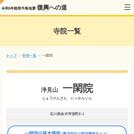
復興への道
令和6年能登半島地震
寺院一覧
トップ
寺院一覧
一閑院
一閑院
浄見山
じょうけんざん いっかんいん
石川県金沢市宝町8-1
一閑院の基本情報
(曹洞宗石川県宗務所サイト)