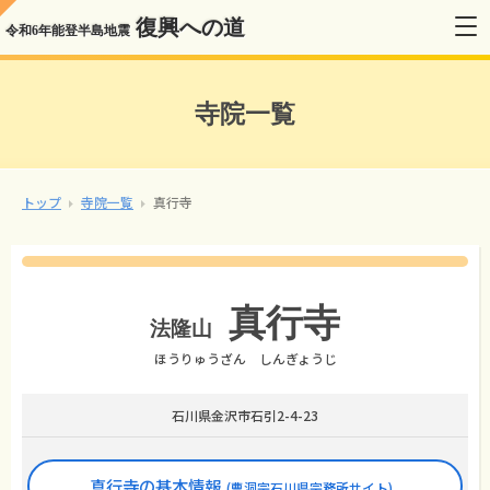
復興への道
令和6年能登半島地震
寺院一覧
トップ
寺院一覧
真行寺
真行寺
法隆山
ほうりゅうざん しんぎょうじ
石川県金沢市石引2-4-23
真行寺の基本情報
(曹洞宗石川県宗務所サイト)