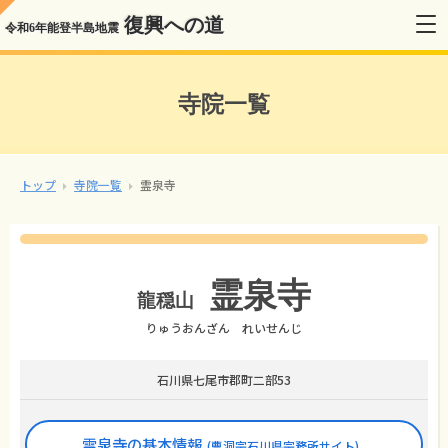
復興への道
令和6年能登半島地震
寺院一覧
トップ
寺院一覧
霊泉寺
霊泉寺
龍穏山
りゅうおんざん れいせんじ
石川県七尾市郡町二部53
霊泉寺の基本情報
(曹洞宗石川県宗務所サイト)