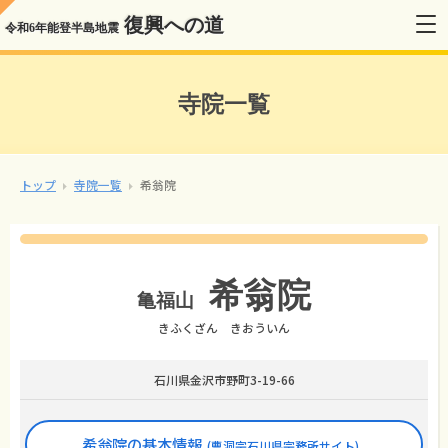
復興への道
令和6年能登半島地震
寺院一覧
トップ
寺院一覧
希翁院
希翁院
亀福山
きふくざん きおういん
石川県金沢市野町3-19-66
希翁院の基本情報
(曹洞宗石川県宗務所サイト)