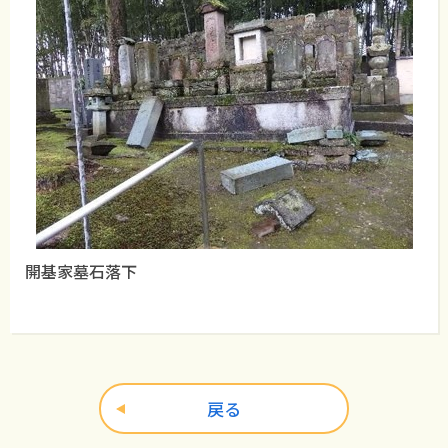
開基家墓石落下
戻る