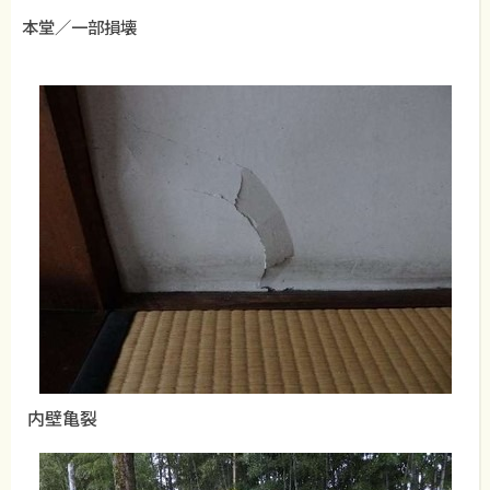
本堂／一部損壊
内壁亀裂