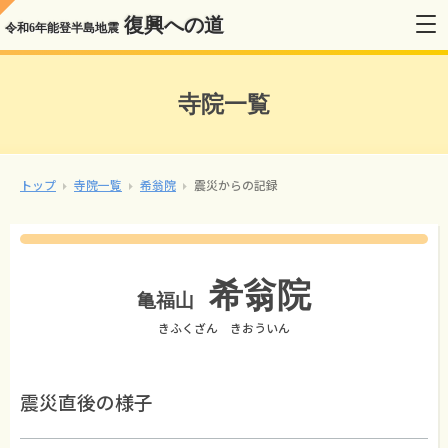
復興への道
令和6年能登半島地震
寺院一覧
トップ
寺院一覧
希翁院
震災からの記録
希翁院
亀福山
きふくざん きおういん
震災直後の様子